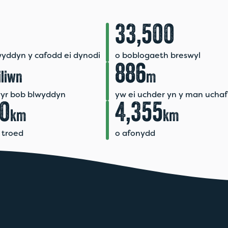
33,500
wyddyn y cafodd ei dynodi
o boblogaeth breswyl
886
liwn
m
yr bob blwyddyn
yw ei uchder yn y man uchaf
00
4,355
km
km
 troed
o afonydd