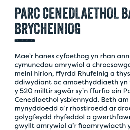
PARC CENEDLAETHOL 
BRYCHEINIOG
Mae’r hanes cyfoethog yn rhan ann
cymunedau amrywiol a chroesawgar
meini hirion, ffyrdd Rhufeinig a thy
ddiwydiant ac amaethyddiaeth yn f
y 520 milltir sgwâr sy’n ffurfio ein P
Cenedlaethol ysblennydd. Beth am a
mynyddoedd a’r rhostiroedd ar dr
golygfeydd rhyfeddol a gwerthfaw
gwyllt amrywiol a’r fioamrywiaeth y