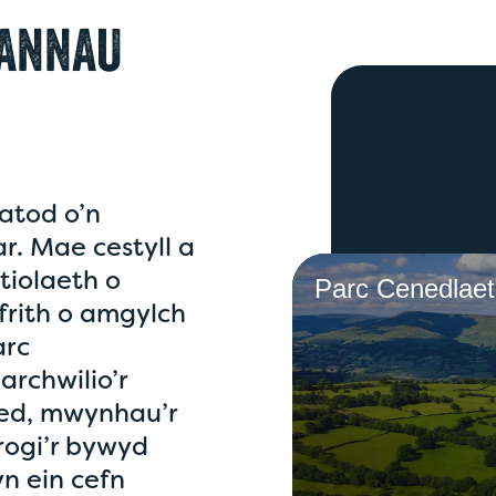
BANNAU
atod o’n
. Mae cestyll a
stiolaeth o
Parc Cenedlaet
rith o amgylch
arc
rchwilio’r
oed, mwynhau’r
rogi’r bywyd
n ein cefn