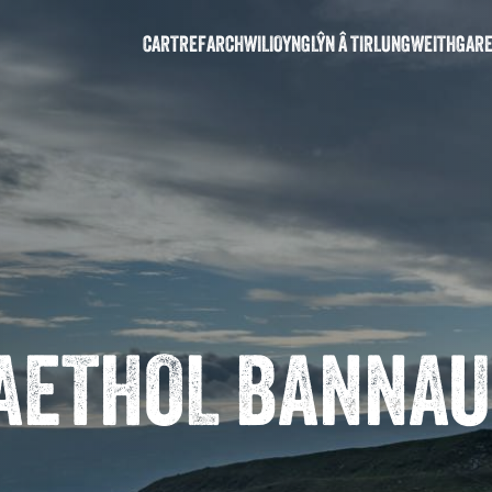
CARTREF
ARCHWILIO
YNGLŶN Â TIRLUN
GWEITHGAR
AETHOL BANNAU