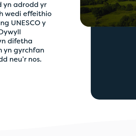
d yn adrodd yr
 wedi effeithio
eang UNESCO y
0
Dywyll
seconds
of
yn difetha
0
m yn gyrchfan
seconds
Volume
90%
dd neu’r nos.