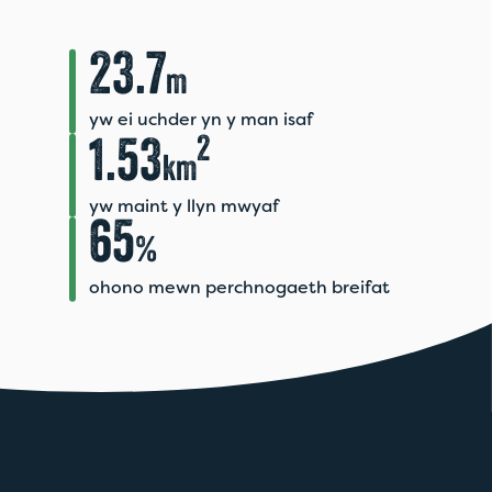
23.7
m
yw ei uchder yn y man isaf
2
1.53
km
yw maint y llyn mwyaf
65
%
ohono mewn perchnogaeth breifat