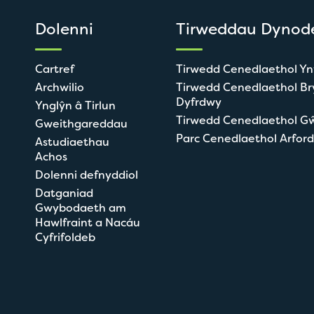
Dolenni
Tirweddau Dynod
Cartref
Tirwedd Cenedlaethol Y
Archwilio
Tirwedd Cenedlaethol Br
Dyfrdwy
Ynglŷn â Tirlun
Tirwedd Cenedlaethol G
Gweithgareddau
Parc Cenedlaethol Arford
Astudiaethau
Achos
Dolenni defnyddiol
Datganiad
Gwybodaeth am
Hawlfraint a Nacáu
Cyfrifoldeb