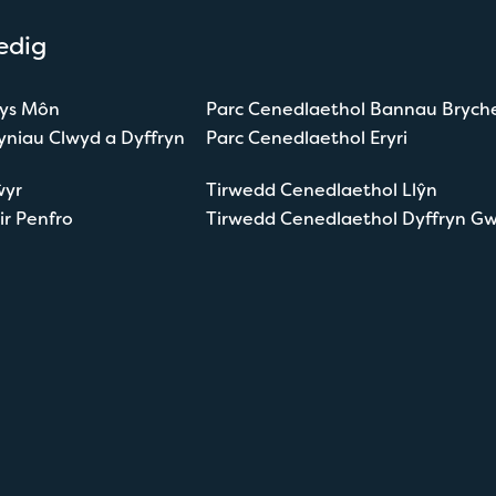
edig
nys Môn
Parc Cenedlaethol Bannau Brych
yniau Clwyd a Dyffryn
Parc Cenedlaethol Eryri
ŵyr
Tirwedd Cenedlaethol Llŷn
ir Penfro
Tirwedd Cenedlaethol Dyffryn G