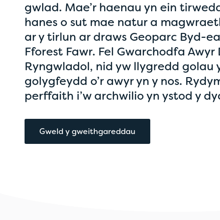
gwlad. Mae’r haenau yn ein tirwed
hanes o sut mae natur a magwraeth
ar y tirlun ar draws Geoparc Byd-
Fforest Fawr. Fel Gwarchodfa Awyr 
Ryngwladol, nid yw llygredd golau 
golygfeydd o’r awyr yn y nos. Rydy
perffaith i’w archwilio yn ystod y dy
Gweld y gweithgareddau