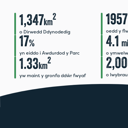
2
1957
1,347
km
oedd y fl
o Dirwedd Ddynodedig
17
4.1
%
mi
yn eiddo i Awdurdod y Parc
o ymwelw
2
2,0
1.33
km
o lwybrau
yw maint y gronfa ddŵr fwyaf