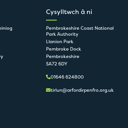
Cysylltwch â ni
einiog
Pembrokeshire Coast National
Park Authority
Llanion Park
Pembroke Dock
wy
Pembrokeshire
SA72 6DY
01646 624800
tirlun@arfordirpenfro.org.uk