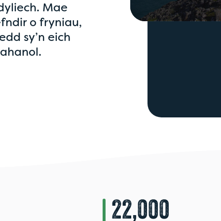
dyliech. Mae
fndir o fryniau,
0
seconds
edd sy’n eich
of
0
ahanol.
seconds
Volume
90%
2
22,000