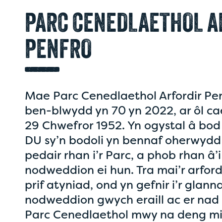
PARC CENEDLAETHOL A
PENFRO
Mae Parc Cenedlaethol Arfordir Pen
ben-blwydd yn 70 yn 2022, ar ôl cae
29 Chwefror 1952. Yn ogystal â bod 
DU sy’n bodoli yn bennaf oherwydd 
pedair rhan i’r Parc, a phob rhan â
nodweddion ei hun. Tra mai’r arfordi
prif atyniad, ond yn gefnir i’r glan
nodweddion gwych eraill ac er nad
Parc Cenedlaethol mwy na deng mill