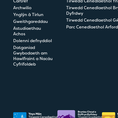
Cartref
Tirwedd Cenedlaethol Y
Archwilio
Tirwedd Cenedlaethol Br
Dyfrdwy
Ynglŷn â Tirlun
Tirwedd Cenedlaethol G
Gweithgareddau
Parc Cenedlaethol Arford
Astudiaethau
Achos
Dolenni defnyddiol
Datganiad
Gwybodaeth am
Hawlfraint a Nacáu
Cyfrifoldeb