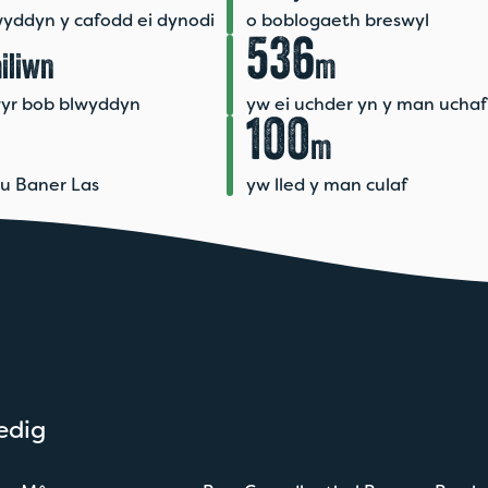
wyddyn y cafodd ei dynodi
o boblogaeth breswyl
536
iliwn
m
yr bob blwyddyn
yw ei uchder yn y man uchaf
100
m
u Baner Las
yw lled y man culaf
edig