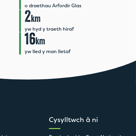
o draethau Arfordir Glas
2
km
yw hyd y traeth hiraf
16
km
yw lled y man lletaf
Cysylltwch â ni