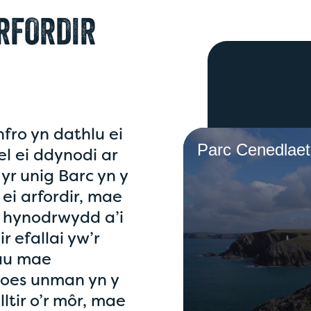
RFORDIR
fro yn dathlu ei
Parc Cenedlaeth
l ei ddynodi ar
yr unig Barc yn y
ei arfordir, mae
’i hynodrwydd a’i
r efallai yw’r
nau mae
 oes unman yn y
tir o’r môr, mae