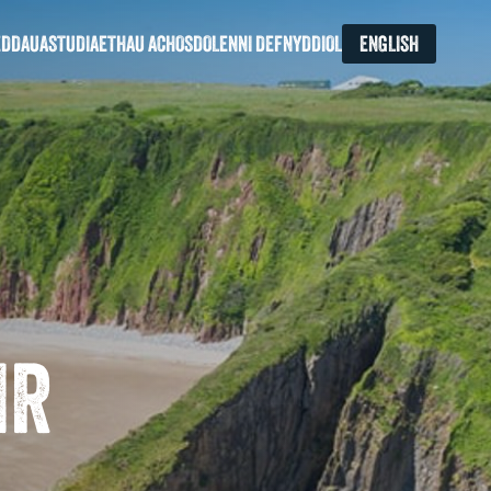
EDDAU
ASTUDIAETHAU ACHOS
DOLENNI DEFNYDDIOL
ENGLISH
IR