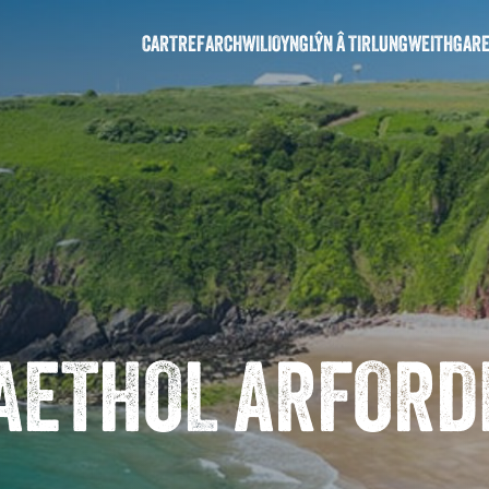
CARTREF
ARCHWILIO
YNGLŶN Â TIRLUN
GWEITHGAR
AETHOL ARFORD