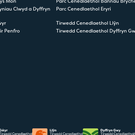
nys Môn
Parc Cenedlaethol Bannau Brych
yniau Clwyd a Dyffryn
Parc Cenedlaethol Eryri
ŵyr
Tirwedd Cenedlaethol Llŷn
ir Penfro
Tirwedd Cenedlaethol Dyffryn G