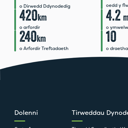
oedd y fl
o Dirwedd Ddynodedig
420
4.2
km
m
o arfordir
o ymwelw
240
10
km
o Arfordir Treftadaeth
o draetha
Dolenni
Tirweddau Dynod