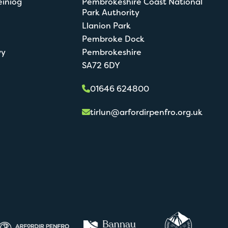
einiog
Pembrokeshire Coast National
Park Authority
Llanion Park
Pembroke Dock
wy
Pembrokeshire
SA72 6DY
01646 624800
tirlun@arfordirpenfro.org.uk