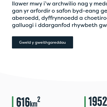
llawer mwy i’w archwilio nag y med
gan yr arfordir o safon byd-eang ge
aberoedd, dyffrynnoedd a choetiro
galluogi i ddarganfod rhywbeth gw
Gweld y gweithgareddau
2
195
616
km